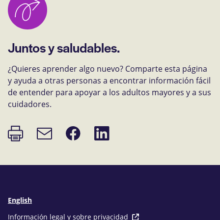
Juntos y saludables.
¿Quieres aprender algo nuevo? Comparte esta página
y ayuda a otras personas a encontrar información fácil
de entender para apoyar a los adultos mayores y a sus
cuidadores.
Imprimir
Compartir
Compartir
Enlace
página
en
en
de
Facebook
LinkedIn
correo
electrónico
English
Información legal y sobre privacidad