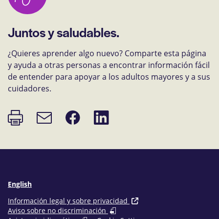
Juntos y saludables.
¿Quieres aprender algo nuevo? Comparte esta página
y ayuda a otras personas a encontrar información fácil
de entender para apoyar a los adultos mayores y a sus
cuidadores.
Imprimir
Compartir
Compartir
Enlace
página
en
en
de
Facebook
LinkedIn
correo
electrónico
English
Información legal y sobre privacidad
Aviso sobre no discriminación