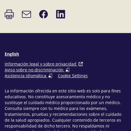
Imprimir
Compartir
Compartir
Enlace
página
en
en
de
Facebook
LinkedIn
correo
electrónico
English
Información legal y sobre privacidad
Aviso sobre no discriminación
Asistencia idiomática
Cookie Settings
La información ofrecida en este sitio web es solo para fines
educativos. No constituye asesoramiento médico y no
sustituye el cuidado médico proporcionado por un médico.
Consulta siempre con tu médico para los exámenes,
tratamientos, pruebas y recomendaciones sobre el cuidado
de la salud apropiados. Cualquier contenido de terceros es
responsabilidad de dicho tercero. No respaldamos ni