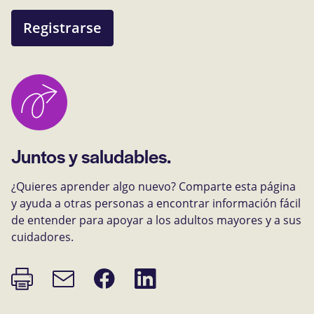
Registrarse
Juntos y saludables.
¿Quieres aprender algo nuevo? Comparte esta página
y ayuda a otras personas a encontrar información fácil
de entender para apoyar a los adultos mayores y a sus
cuidadores.
Imprimir
Compartir
Compartir
Enlace
página
en
en
de
Facebook
LinkedIn
correo
electrónico