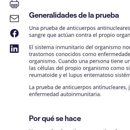
Imprimir
página
Generalidades de la prueba
Enlace
de
correo
Una prueba de anticuerpos antinucleares 
Compartir
electrónico
sangre que actúan contra el propio organ
en
Facebook
Compartir
El
sistema inmunitario
del organismo norm
en
trastornos conocidos como enfermedades 
LinkedIn
organismo. Cuando una persona tiene un
las células del propio organismo como s
reumatoide
y el
lupus eritematoso sisté
La prueba de anticuerpos antinucleares, j
enfermedad autoinmunitaria.
Por qué se hace