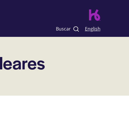
Buscar
English
leares