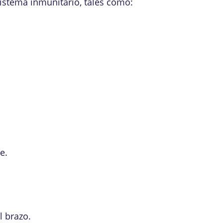
istema inmunitario, tales como:
e.
l brazo.