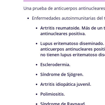
Una prueba de anticuerpos antinucleares
Enfermedades autoinmunitarias del t
Artritis reumatoide
. Más de un 
antinucleares positiva.
Lupus eritematoso diseminado
.
anticuerpos antinucleares posit
no tienen lupus eritematoso di
Esclerodermia
.
Síndrome de Sjögren
.
Artritis idiopática juvenil
.
Polimiositis
.
Síndrome de Raynaud
.