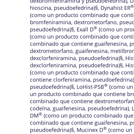
dexbromfeniramina y pseudoefedrina)
,
D
®
hioscina, pseudoefedrina)§
,
Dynahist ER
(como un producto combinado que conti
bromfeniramina, dextrometorfano, pseud
®
pseudoefedrina)§
,
Exall D
(como un prod
(como un producto combinado que contie
combinado que contiene guaifenesina, p
dextrometorfano, guaifenesina, metilbro
dexclorfeniramina, pseudoefedrina)§
,
His
dexclorfeniramina, pseudoefedrina)§
,
His
(como un producto combinado que conti
contiene clorfeniramina, pseudoefedrina
®
pseudoefedrina)§
,
LoHist-PSB
(como un 
un producto combinado que contiene br
combinado que contiene dextrometorfano
codeína, guaifenesina, pseudoefedrina)
,
®
DM
(como un producto combinado que c
combinado que contiene guaifenesina, p
®
pseudoefedrina)§
,
Mucinex D
(como un 