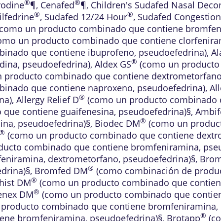
®
®
rodine
¶
,
Cenafed
¶
,
Children's Sudafed Nasal Deco
®
®
ilfedrine
,
Sudafed 12/24 Hour
,
Sudafed Congestion
como un producto combinado que contiene bromfenir
omo un producto combinado que contiene clorfeniram
inado que contiene ibuprofeno, pseudoefedrina)
,
Al
®
dina, pseudoefedrina)
,
Aldex GS
(como un producto 
 producto combinado que contiene dextrometorfano,
inado que contiene naproxeno, pseudoefedrina)
,
Al
®
na)
,
Allergy Relief D
(como un producto combinado qu
que contiene guaifenesina, pseudoefedrina)§
,
Ambif
®
ina, pseudoefedrina)§
,
Biodec DM
(como un produc
®
(como un producto combinado que contiene dextro
ucto combinado que contiene bromfeniramina, pseu
eniramina, dextrometorfano, pseudoefedrina)§
,
Brom
®
drina)§
,
Bromfed DM
(como combinación de produc
®
hist DM
(como un producto combinado que contien
®
enex DM
(como un producto combinado que contien
producto combinado que contiene bromfeniramina, 
®
ene bromfeniramina, pseudoefedrina)§
,
Brotapp
(co