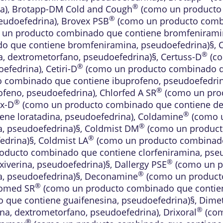
®
a)
,
Brotapp-DM Cold and Cough
(como un producto
®
eudoefedrina)
,
Brovex PSB
(como un producto comb
un producto combinado que contiene bromfeniramin
 que contiene bromfeniramina, pseudoefedrina)§
,
®
, dextrometorfano, pseudoefedrina)§
,
Certuss-D
(co
®
oefedrina)
,
Cetiri-D
(como un producto combinado que
 combinado que contiene ibuprofeno, pseudoefedrin
®
feno, pseudoefedrina)
,
Chlorfed A SR
(como un pro
®
ex-D
(como un producto combinado que contiene des
®
ne loratadina, pseudoefedrina)
,
Coldamine
(como u
®
a, pseudoefedrina)§
,
Coldmist DM
(como un product
®
edrina)§
,
Coldmist LA
(como un producto combinado 
ducto combinado que contiene clorfeniramina, pseu
®
iverina, pseudoefedrina)§
,
Dallergy PSE
(como un p
®
a, pseudoefedrina)§
,
Deconamine
(como un product
®
omed SR
(como un producto combinado que contiene
que contiene guaifenesina, pseudoefedrina)§
,
Dime
®
a, dextrometorfano, pseudoefedrina)
,
Drixoral
(com
®