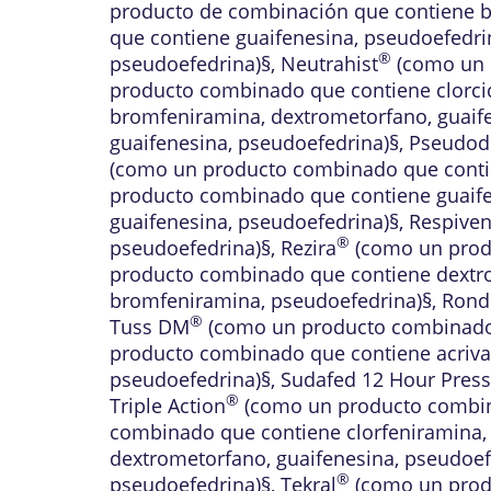
producto de combinación que contiene b
que contiene guaifenesina, pseudoefedri
®
pseudoefedrina)§
,
Neutrahist
(como un 
producto combinado que contiene clorcic
bromfeniramina, dextrometorfano, guaif
guaifenesina, pseudoefedrina)§
,
Pseudod
(como un producto combinado que contie
producto combinado que contiene guaife
guaifenesina, pseudoefedrina)§
,
Respiven
®
pseudoefedrina)§
,
Rezira
(como un prod
producto combinado que contiene dextr
bromfeniramina, pseudoefedrina)§
,
Rond
®
Tuss DM
(como un producto combinado 
producto combinado que contiene acrivas
pseudoefedrina)§
,
Sudafed 12 Hour Press
®
Triple Action
(como un producto combina
combinado que contiene clorfeniramina,
dextrometorfano, guaifenesina, pseudoef
®
pseudoefedrina)§
,
Tekral
(como un produ