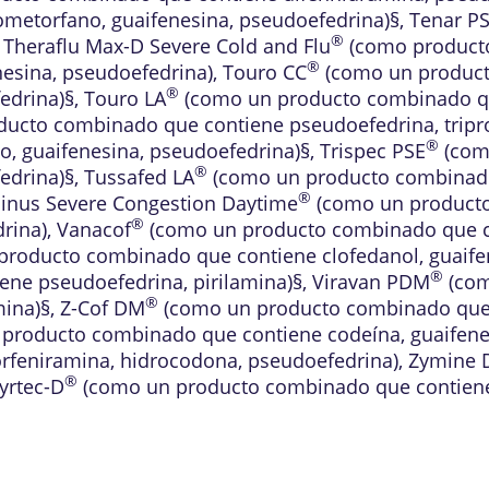
metorfano, guaifenesina, pseudoefedrina)§
,
Tenar P
®
,
Theraflu Max-D Severe Cold and Flu
(como producto
®
esina, pseudoefedrina)
,
Touro CC
(como un product
®
edrina)§
,
Touro LA
(como un producto combinado qu
ucto combinado que contiene pseudoefedrina, tripro
®
, guaifenesina, pseudoefedrina)§
,
Trispec PSE
(com
®
edrina)§
,
Tussafed LA
(como un producto combinado
®
Sinus Severe Congestion Daytime
(como un producto
®
rina)
,
Vanacof
(como un producto combinado que co
roducto combinado que contiene clofedanol, guaife
®
ne pseudoefedrina, pirilamina)§
,
Viravan PDM
(com
®
mina)§
,
Z-Cof DM
(como un producto combinado que c
producto combinado que contiene codeína, guaifene
rfeniramina, hidrocodona, pseudoefedrina)
,
Zymine 
®
yrtec-D
(como un producto combinado que contiene c