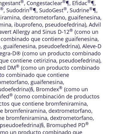
®
®
®
ngestant
,
Congestaclear
¶
,
Efidac
¶
,
®
®
®
®
,
Sudodrin
¶
,
SudoGest
,
Sudrine
¶
,
amina, dextrometorfano, guaifenesina,
ina, ibuprofeno, pseudoefedrina)
,
Advil
®
avert Allergy and Sinus D-12
(como un
combinado que contiene guaifenesina,
 guaifenesina, pseudoefedrina)
,
Aleve-D
legra-D® (como un producto combinado
e contiene cetirizina, pseudoefedrina)
,
®
ed DM
(como un producto combinado
to combinado que contiene
metorfano, guaifenesina,
®
doefedrina)§
,
Bromdex
(como un
®
fed
(como combinación de productos
tos que contiene bromfeniramina,
e bromfeniramina, dextrometorfano,
e bromfeniramina, dextrometorfano,
®
pseudoefedrina)§
,
Bromuphed PD
mo un producto combinado que