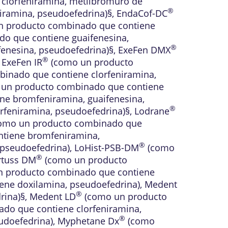
clorfeniramina, metilbromuro de
®
ramina, pseudoefedrina)§
,
EndaCof-DC
 producto combinado que contiene
o que contiene guaifenesina,
®
enesina, pseudoefedrina)§
,
ExeFen DMX
®
,
ExeFen IR
(como un producto
inado que contiene clorfeniramina,
un producto combinado que contiene
e bromfeniramina, guaifenesina,
®
feniramina, pseudoefedrina)§
,
Lodrane
omo un producto combinado que
tiene bromfeniramina,
®
pseudoefedrina)
,
LoHist-PSB-DM
(como
®
rtuss DM
(como un producto
 producto combinado que contiene
ne doxilamina, pseudoefedrina)
,
Medent
®
rina)§
,
Medent LD
(como un producto
do que contiene clorfeniramina,
®
udoefedrina)
,
Myphetane Dx
(como