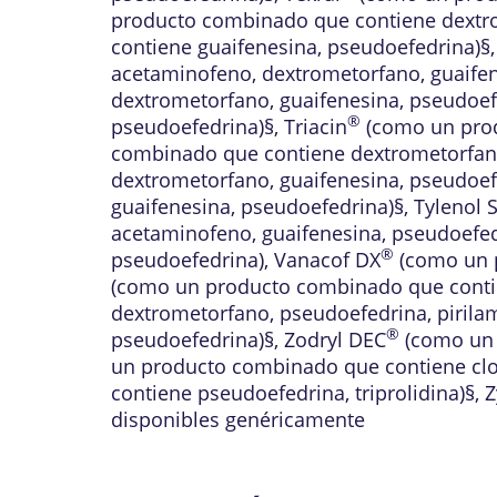
producto combinado que contiene dextro
contiene guaifenesina, pseudoefedrina)§
acetaminofeno, dextrometorfano, guaifen
dextrometorfano, guaifenesina, pseudoef
®
pseudoefedrina)§
,
Triacin
(como un prod
combinado que contiene dextrometorfano
dextrometorfano, guaifenesina, pseudoef
guaifenesina, pseudoefedrina)§
,
Tylenol 
acetaminofeno, guaifenesina, pseudoefed
®
pseudoefedrina)
,
Vanacof DX
(como un p
(como un producto combinado que contie
dextrometorfano, pseudoefedrina, pirila
®
pseudoefedrina)§
,
Zodryl DEC
(como un 
un producto combinado que contiene clo
contiene pseudoefedrina, triprolidina)§
,
Z
disponibles genéricamente