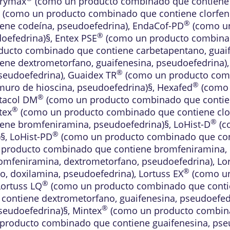
rymax
(como un producto combinado que contiene 
(como un producto combinado que contiene clorfeni
®
ene codeína, pseudoefedrina)
,
EndaCof-PD
(como un
®
oefedrina)§
,
Entex PSE
(como un producto combinad
ucto combinado que contiene carbetapentano, guaif
ne dextrometorfano, guaifenesina, pseudoefedrina)
®
seudoefedrina)
,
Guaidex TR
(como un producto comb
®
muro de hioscina, pseudoefedrina)§
,
Hexafed
(como 
®
tacol DM
(como un producto combinado que contien
®
tex
(como un producto combinado que contiene clor
®
ene bromfeniramina, pseudoefedrina)§
,
LoHist-D
(c
®
)§
,
LoHist-PD
(como un producto combinado que con
producto combinado que contiene bromfeniramina, 
omfeniramina, dextrometorfano, pseudoefedrina)
,
Lo
®
, doxilamina, pseudoefedrina)
,
Lortuss EX
(como un
®
Lortuss LQ
(como un producto combinado que contie
ontiene dextrometorfano, guaifenesina, pseudoefed
®
seudoefedrina)§
,
Mintex
(como un producto combina
producto combinado que contiene guaifenesina, pse