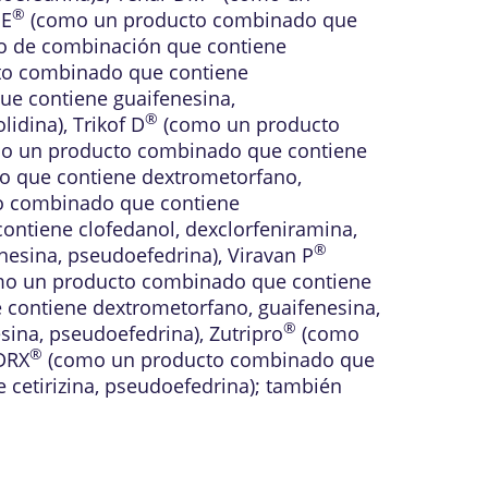
®
SE
(como un producto combinado que
 de combinación que contiene
o combinado que contiene
e contiene guaifenesina,
®
lidina)
,
Trikof D
(como un producto
o un producto combinado que contiene
 que contiene dextrometorfano,
 combinado que contiene
ntiene clofedanol, dexclorfeniramina,
®
nesina, pseudoefedrina)
,
Viravan P
o un producto combinado que contiene
ontiene dextrometorfano, guaifenesina,
®
sina, pseudoefedrina)
,
Zutripro
(como
®
DRX
(como un producto combinado que
etirizina, pseudoefedrina)
; también