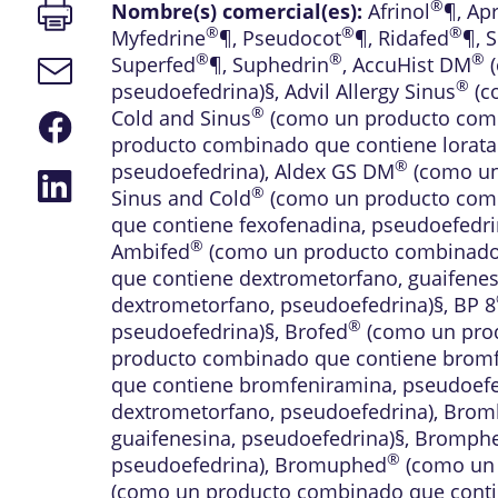
Imprimir
®
Nombre(s) comercial(es):
Afrinol
¶
,
Ap
página
®
®
®
Myfedrine
¶
,
Pseudocot
¶
,
Ridafed
¶
,
S
®
®
®
Superfed
¶
,
Suphedrin
,
AccuHist DM
(
Enlace
de
®
pseudoefedrina)§
,
Advil Allergy Sinus
(c
correo
®
Cold and Sinus
(como un producto comb
Compartir
electrónico
en
producto combinado que contiene lorata
Facebook
®
pseudoefedrina)
,
Aldex GS DM
(como un
Compartir
®
Sinus and Cold
(como un producto comb
en
LinkedIn
que contiene fexofenadina, pseudoefedri
®
Ambifed
(como un producto combinado 
que contiene dextrometorfano, guaifenes
dextrometorfano, pseudoefedrina)§
,
BP 8
®
pseudoefedrina)§
,
Brofed
(como un prod
producto combinado que contiene bromf
que contiene bromfeniramina, pseudoefe
dextrometorfano, pseudoefedrina)
,
Brom
guaifenesina, pseudoefedrina)§
,
Bromph
®
pseudoefedrina)
,
Bromuphed
(como un 
(como un producto combinado que conti