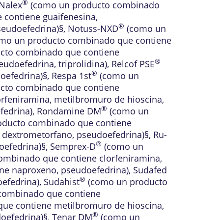
®
Nalex
(como un producto combinado
contiene guaifenesina,
®
seudoefedrina)§
,
Notuss-NXD
(como un
mo un producto combinado que contiene
cto combinado que contiene
®
doefedrina, triprolidina)
,
Relcof PSE
®
oefedrina)§
,
Respa 1st
(como un
cto combinado que contiene
feniramina, metilbromuro de hioscina,
®
fedrina)
,
Rondamine DM
(como un
ducto combinado que contiene
dextrometorfano, pseudoefedrina)§
,
Ru-
®
oefedrina)§
,
Semprex-D
(como un
mbinado que contiene clorfeniramina,
e naproxeno, pseudoefedrina)
,
Sudafed
®
efedrina)
,
Sudahist
(como un producto
combinado que contiene
e contiene metilbromuro de hioscina,
®
oefedrina)§
,
Tenar DM
(como un