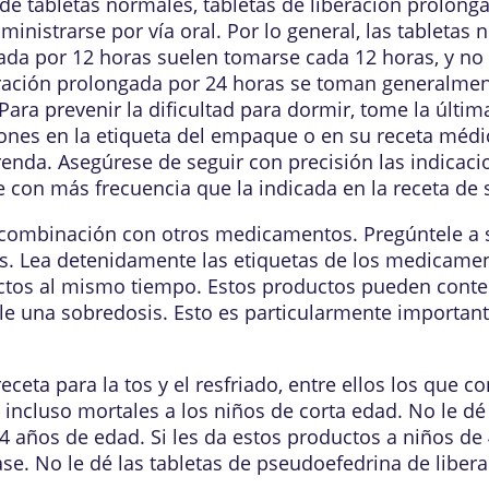
e tabletas normales, tabletas de liberación prolonga
dministrarse por vía oral. Por lo general, las tabletas
ngada por 12 horas suelen tomarse cada 12 horas, y n
beración prolongada por 24 horas se toman generalmen
ara prevenir la dificultad para dormir, tome la última
iones en la etiqueta del empaque o en su receta méd
enda. Asegúrese de seguir con precisión las indicac
 con más frecuencia que la indicada en la receta de 
 combinación con otros medicamentos. Pregúntele a s
 Lea detenidamente las etiquetas de los medicamento
ctos al mismo tiempo. Estos productos pueden conten
e una sobredosis. Esto es particularmente importan
eta para la tos y el resfriado, entre ellos los que 
 incluso mortales a los niños de corta edad. No le dé
años de edad. Si les da estos productos a niños de 
nvase. No le dé las tabletas de pseudoefedrina de lib