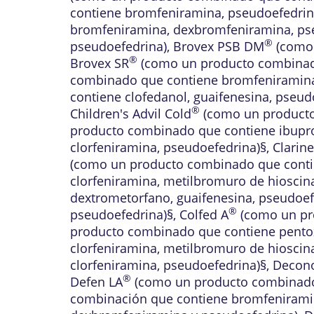
contiene bromfeniramina, pseudoefedrin
bromfeniramina, dexbromfeniramina, ps
®
pseudoefedrina)
,
Brovex PSB DM
(como 
®
Brovex SR
(como un producto combinado
combinado que contiene bromfeniramina
contiene clofedanol, guaifenesina, pseud
®
Children's Advil Cold
(como un producto
producto combinado que contiene ibupro
clorfeniramina, pseudoefedrina)§
,
Clarin
(como un producto combinado que contie
clorfeniramina, metilbromuro de hioscin
dextrometorfano, guaifenesina, pseudoef
®
pseudoefedrina)§
,
Colfed A
(como un pro
producto combinado que contiene pentox
clorfeniramina, metilbromuro de hioscin
clorfeniramina, pseudoefedrina)§
,
Decon
®
Defen LA
(como un producto combinado 
combinación que contiene bromfeniramin