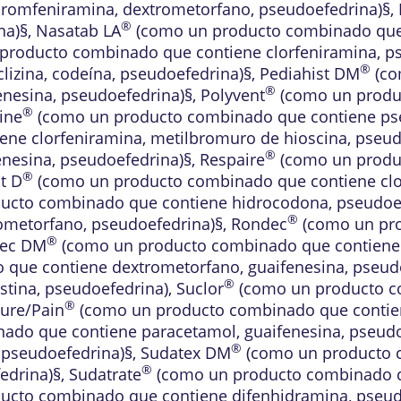
romfeniramina, dextrometorfano, pseudoefedrina)§
,
®
na)§
,
Nasatab LA
(como un producto combinado que 
producto combinado que contiene clorfeniramina, p
®
lizina, codeína, pseudoefedrina)§
,
Pediahist DM
(co
®
enesina, pseudoefedrina)§
,
Polyvent
(como un produ
®
ine
(como un producto combinado que contiene pseu
ne clorfeniramina, metilbromuro de hioscina, pseud
®
nesina, pseudoefedrina)§
,
Respaire
(como un produ
®
t D
(como un producto combinado que contiene clor
ucto combinado que contiene hidrocodona, pseudoe
®
ometorfano, pseudoefedrina)§
,
Rondec
(como un pro
®
ec DM
(como un producto combinado que contiene 
que contiene dextrometorfano, guaifenesina, pseud
®
tina, pseudoefedrina)
,
Suclor
(como un producto co
®
ure/Pain
(como un producto combinado que contien
do que contiene paracetamol, guaifenesina, pseudo
®
 pseudoefedrina)§
,
Sudatex DM
(como un producto 
®
edrina)§
,
Sudatrate
(como un producto combinado qu
cto combinado que contiene difenhidramina, pseud