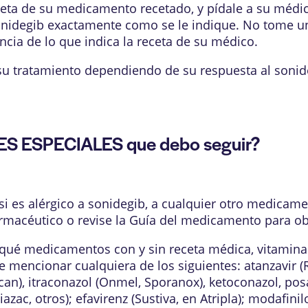
ueta de su medicamento recetado, y pídale a su médic
onidegib exactamente como se le indique. No tome u
ia de lo que indica la receta de su médico.
su tratamiento dependiendo de su respuesta al sonid
ES ESPECIALES que debo seguir?
i es alérgico a sonidegib, a cualquier otro medicame
rmacéutico o revise la Guía del medicamento para obt
qué medicamentos con y sin receta médica, vitamina
e mencionar cualquiera de los siguientes: atanzavir 
an), itraconazol (Onmel, Sporanox), ketoconazol, posa
iazac, otros); efavirenz (Sustiva, en Atripla); modafinil