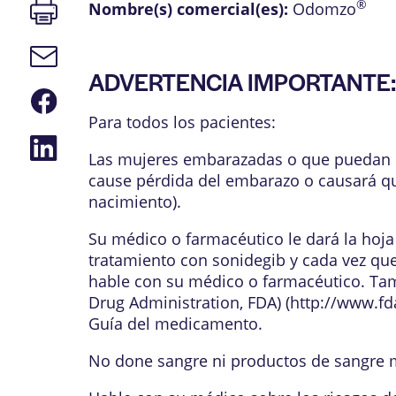
Imprimir
®
Nombre(s) comercial(es):
Odomzo
página
Enlace
de
ADVERTENCIA IMPORTANTE:
correo
Compartir
electrónico
en
Para todos los pacientes:
Facebook
Compartir
en
Las mujeres embarazadas o que puedan q
LinkedIn
cause pérdida del embarazo o causará qu
nacimiento).
Su médico o farmacéutico le dará la hoja
tratamiento con sonidegib y cada vez que
hable con su médico o farmacéutico. Tam
Drug Administration, FDA) (
http://www.f
Guía del medicamento.
No done sangre ni productos de sangre 