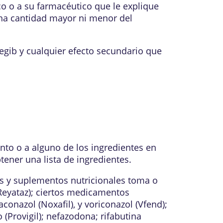
o o a su farmacéutico que le explique
na cantidad mayor ni menor del
egib y cualquier efecto secundario que
nto o a alguno de los ingredientes en
ener una lista de ingredientes.
s y suplementos nutricionales toma o
(Reyataz); ciertos medicamentos
conazol (Noxafil), y voriconazol (Vfend);
o (Provigil); nefazodona; rifabutina