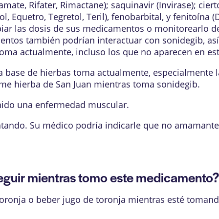
famate, Rifater, Rimactane); saquinavir (Invirase); c
 Equetro, Tegretol, Teril), fenobarbital, y fenitoína (D
ar las dosis de sus medicamentos o monitorearlo de 
ntos también podrían interactuar con sonidegib, as
ma actualmente, incluso los que no aparecen en esta
 base de hierbas toma actualmente, especialmente l
me hierba de San Juan mientras toma sonidegib.
enido una enfermedad muscular.
tando. Su médico podría indicarle que no amamante
guir mientras tomo este medicamento
oronja o beber jugo de toronja mientras esté toman