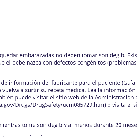
uedar embarazadas no deben tomar sonidegib. Exist
e el bebé nazca con defectos congénitos (problemas 
 de información del fabricante para el paciente (Guí
 vuelva a surtir su receta médica. Lea la información
bién puede visitar el sitio web de la Administració
da.gov/Drugs/DrugSafety/ucm085729.htm
) o visita el
mientras tome sonidegib y al menos durante 20 mese