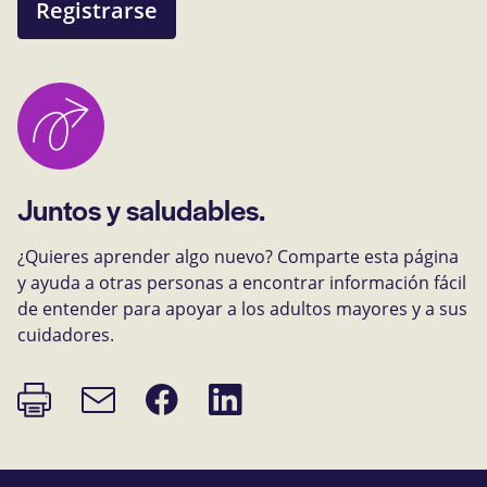
Registrarse
Juntos y saludables.
¿Quieres aprender algo nuevo? Comparte esta página
y ayuda a otras personas a encontrar información fácil
de entender para apoyar a los adultos mayores y a sus
cuidadores.
Imprimir
Compartir
Compartir
Enlace
página
en
en
de
Facebook
LinkedIn
correo
electrónico