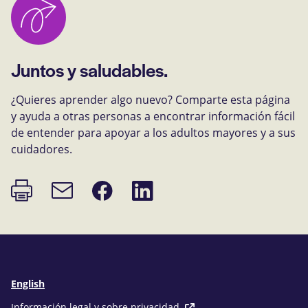
Juntos y saludables.
¿Quieres aprender algo nuevo? Comparte esta página
y ayuda a otras personas a encontrar información fácil
de entender para apoyar a los adultos mayores y a sus
cuidadores.
Imprimir
Compartir
Compartir
Enlace
página
en
en
de
Facebook
LinkedIn
correo
electrónico
English
Información legal y sobre privacidad