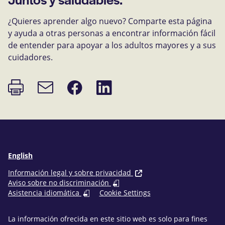
¿Quieres aprender algo nuevo? Comparte esta página
y ayuda a otras personas a encontrar información fácil
de entender para apoyar a los adultos mayores y a sus
cuidadores.
Imprimir
Compartir
Compartir
Enlace
página
en
en
de
Facebook
LinkedIn
correo
electrónico
English
Información legal y sobre privacidad
Aviso sobre no discriminación
Asistencia idiomática
Cookie Settings
La información ofrecida en este sitio web es solo para fines