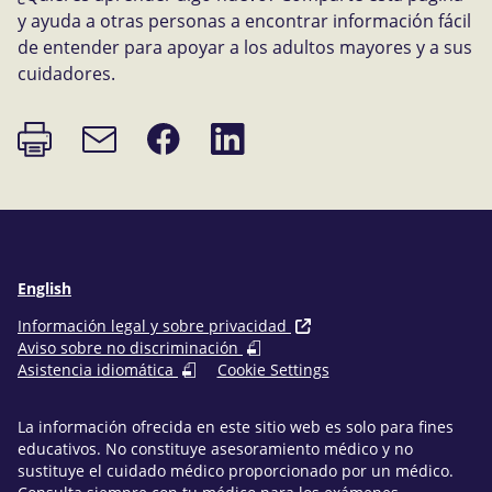
y ayuda a otras personas a encontrar información fácil
de entender para apoyar a los adultos mayores y a sus
cuidadores.
Imprimir
Compartir
Compartir
Enlace
página
en
en
de
Facebook
LinkedIn
correo
electrónico
English
Información legal y sobre privacidad
Aviso sobre no discriminación
Asistencia idiomática
Cookie Settings
La información ofrecida en este sitio web es solo para fines
educativos. No constituye asesoramiento médico y no
sustituye el cuidado médico proporcionado por un médico.