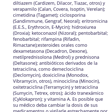
diltiazem (Cardizem, Dilacor, Tiazac, otros) y
verapamilo (Calan, Covera, Isoptin, Verelan);
cimetidina (Tagamet); ciclosporina
(Sandimmune, Gengraf, Neoral); eritromicina
(E.E.S., Erythrocin, E-Mycin); hidroxiurea
(Droxia); ketoconazol (Nizoral); pentobarbital;
fenobarbital; rifampina (Rifadin,
Rimactane);esteroides orales como
dexametasona (Decadron, Dexone),
metilprednisolona (Medrol) y prednisona
(Deltasone); antibióticos derivados de la
tetraciclina, como demeclociclina
(Declomycin), doxiciclina (Monodox,
Vibramycin, otros), minociclina (Minocin),
oxitetraciclina (Terramycin) y tetraciclina
(Sumycin, Tetrex, otros); ácido tranexámico
(Cyklokapron); y vitamina A. Es posible que
su médico deba cambiar la dosis de sus
medicamentos o vigilarle estrechamente por