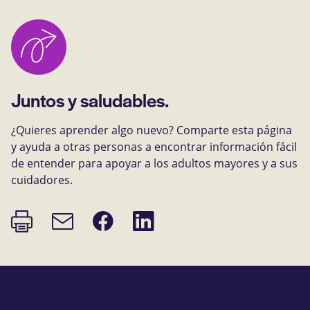
Juntos y saludables.
¿Quieres aprender algo nuevo? Comparte esta página
y ayuda a otras personas a encontrar información fácil
de entender para apoyar a los adultos mayores y a sus
cuidadores.
Imprimir
Compartir
Compartir
Enlace
página
en
en
de
Facebook
LinkedIn
correo
electrónico