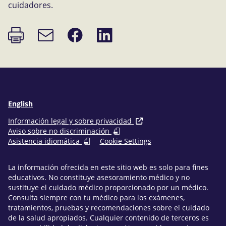
cuidadores.
Imprimir
Compartir
Compartir
Enlace
página
en
en
de
Facebook
LinkedIn
correo
electrónico
English
Información legal y sobre privacidad
Aviso sobre no discriminación
Asistencia idiomática
Cookie Settings
La información ofrecida en este sitio web es solo para fines
educativos. No constituye asesoramiento médico y no
sustituye el cuidado médico proporcionado por un médico.
Consulta siempre con tu médico para los exámenes,
tratamientos, pruebas y recomendaciones sobre el cuidado
de la salud apropiados. Cualquier contenido de terceros es