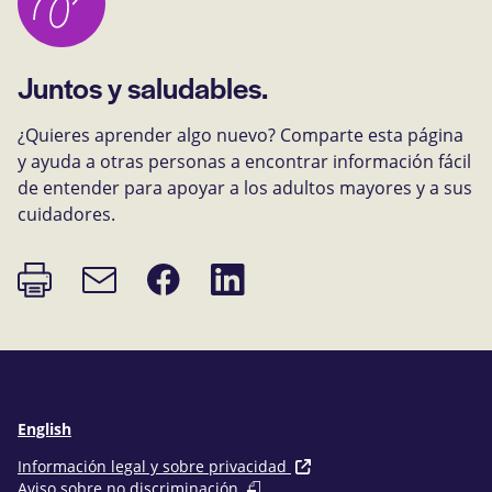
Juntos y saludables.
¿Quieres aprender algo nuevo? Comparte esta página
y ayuda a otras personas a encontrar información fácil
de entender para apoyar a los adultos mayores y a sus
cuidadores.
Imprimir
Compartir
Compartir
Enlace
página
en
en
de
Facebook
LinkedIn
correo
electrónico
English
Información legal y sobre privacidad
Aviso sobre no discriminación