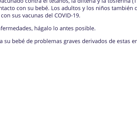
vacunado contra el
tétanos
, la
difteria
y la tosferina 
ntacto con su bebé. Los adultos y los niños también
ía con sus vacunas del COVID-19.
fermedades, hágalo lo antes posible.
 a su bebé de problemas graves derivados de estas 