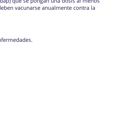
(Tdap) que se pongan una dosis al menos
 deben vacunarse anualmente contra la
enfermedades.