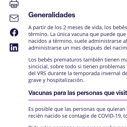
Imprimir
página
Generalidades
Enlace
de
correo
A partir de los 2 meses de vida, los
bebés
Compartir
electrónico
término. La única vacuna que puede que s
en
Facebook
nacidos a término, suele administrarse 
Compartir
administrarse un mes después del nacimie
en
LinkedIn
Los bebés prematuros también tienen más
sincicial
, sobre todo si tienen problema
del VRS durante la temporada invernal de
grave y hospitalización.
Vacunas para las personas que visit
Es posible que las personas que quieran 
recién nacido se contagie de COVID-19,
t