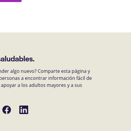
saludables.
nder algo nuevo? Comparte esta página y
personas a encontrar información fácil de
apoyar a los adultos mayores y a sus
Compartir
Compartir
en
en
Facebook
LinkedIn
ónico