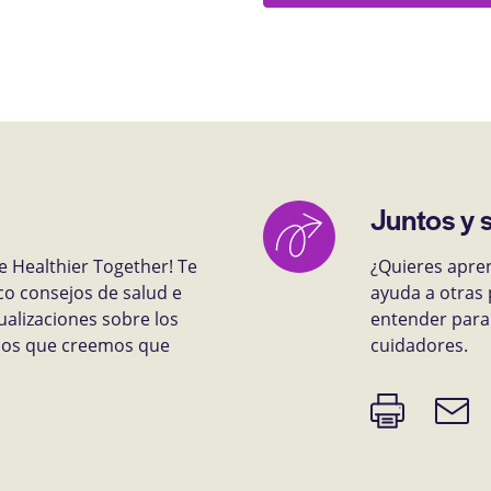
Juntos y 
e Healthier Together! Te
¿Quieres apre
co consejos de salud e
ayuda a otras 
ualizaciones sobre los
entender para 
rsos que creemos que
cuidadores.
Imprimir
Enlace
página
de
correo
electr