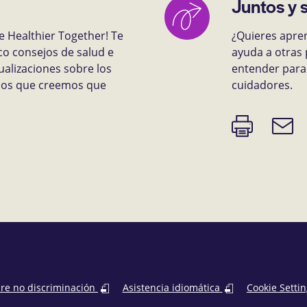
Juntos y 
e Healthier Together! Te
¿Quieres apre
co consejos de salud e
ayuda a otras 
ualizaciones sobre los
entender para 
rsos que creemos que
cuidadores.
Imprimir
Enlace
página
de
correo
electr
bre no discriminación
Asistencia idiomática
Cookie Setti