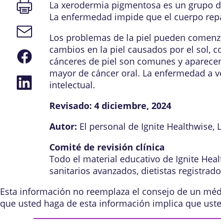
Imprimir
La xerodermia pigmentosa es un grupo de 
página
La enfermedad impide que el cuerpo repare
Enlace
Los problemas de la piel pueden comenza
de
correo
cambios en la piel causados por el sol, 
Compartir
electrónico
cánceres de piel son comunes y aparece
en
Facebook
mayor de cáncer oral. La enfermedad a vec
Compartir
intelectual.
en
LinkedIn
Revisado:
4 diciembre, 2024
Autor:
El personal de Ignite Healthwise, 
Comité de revisión clínica
Todo el material educativo de Ignite Hea
sanitarios avanzados, dietistas registrad
Esta información no reemplaza el consejo de un médic
que usted haga de esta información implica que ust