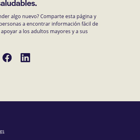
saludables.
nder algo nuevo? Comparte esta página y
personas a encontrar información fácil de
apoyar a los adultos mayores y a sus
Compartir
Compartir
en
en
Facebook
LinkedIn
ónico
ngs