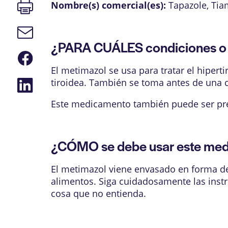
Imprimir
Nombre(s) comercial(es):
Tapazole
,
Tia
página
Enlace
de
¿PARA CUÁLES condiciones o 
correo
Compartir
electrónico
en
El metimazol se usa para tratar el hipe
Facebook
Compartir
tiroidea. También se toma antes de una ci
en
LinkedIn
Este medicamento también puede ser pres
¿CÓMO se debe usar este me
El metimazol viene envasado en forma de 
alimentos. Siga cuidadosamente las instr
cosa que no entienda.