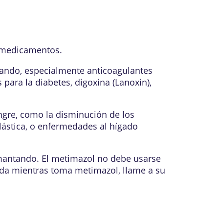
s medicamentos.
mando, especialmente anticoagulantes
ara la diabetes, digoxina (Lanoxin),
angre, como la disminución de los
lástica, o enfermedades al hígado
amantando. El metimazol no debe usarse
ada mientras toma metimazol, llame a su